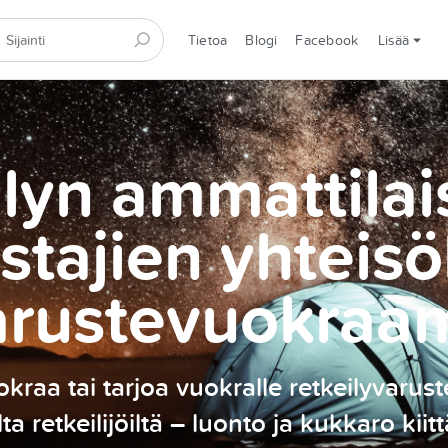
Tietoa
Blogi
Facebook
Lisää
lyn ammattilai
stajien yhteisö
arustevuokraa
kraa tai tarjoa vuokralle retkeilyvarust
ilta retkeilijöiltä – luonto ja kukkaro kiitt