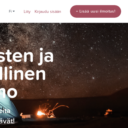
+ Lisää uusi ilmoitus!
fi
Liity
Kirjaudu sisään
sten ja
llinen
mo
eita
ävät!