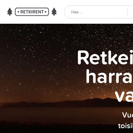
Retkei
harra
v
Vuo
tois