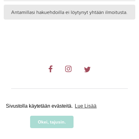
Antamillasi hakuehdoilla ei löytynyt yhtään ilmoitusta.
© 2019-2024 RetkiRent .
Sivustolla käytetään evästeitä.
Lue Lisää
Okei, tajusin.