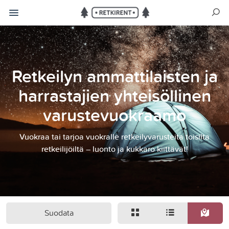
Retkeilyn ammattilaisten ja
harrastajien yhteisöllinen
varustevuokraamo
Vuokraa tai tarjoa vuokralle retkeilyvarusteita toisilta
retkeilijöiltä – luonto ja kukkaro kiittävät!
Suodata