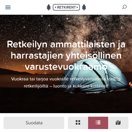
Retkeilyn ammattilaisten ja
harrastajien yhteisöllinen
varustevuokraamo
Vuokraa tai tarjoa vuokralle retkeilyvarusteita toisilta
retkeilijöiltä – luonto ja kukkaro kiittävät!
Suodata