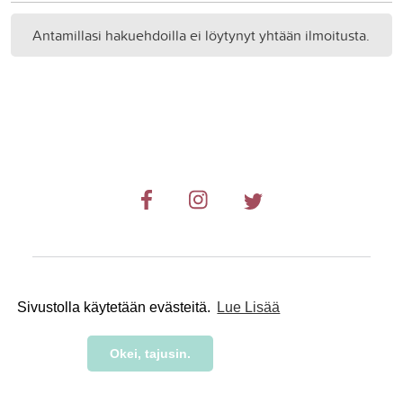
Antamillasi hakuehdoilla ei löytynyt yhtään ilmoitusta.
© 2019-2024 RetkiRent .
Sivustolla käytetään evästeitä.
Lue Lisää
Okei, tajusin.