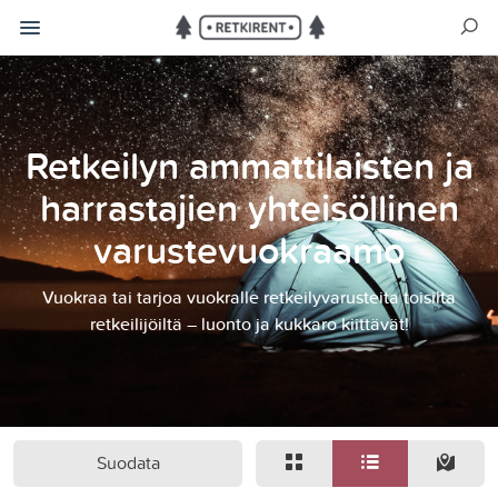
Retkeilyn ammattilaisten ja
harrastajien yhteisöllinen
varustevuokraamo
Vuokraa tai tarjoa vuokralle retkeilyvarusteita toisilta
retkeilijöiltä – luonto ja kukkaro kiittävät!
Suodata