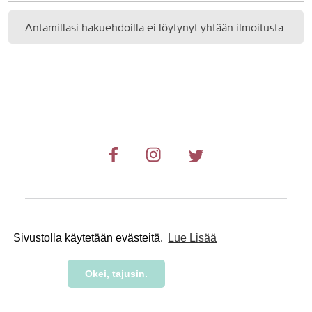
Antamillasi hakuehdoilla ei löytynyt yhtään ilmoitusta.
© 2019-2024 RetkiRent .
Sivustolla käytetään evästeitä.
Lue Lisää
Okei, tajusin.