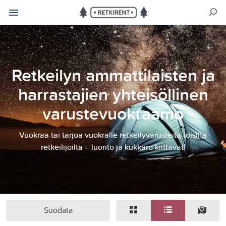
Retkeilyn ammattilaisten ja
harrastajien yhteisöllinen
varustevuokraamo
Vuokraa tai tarjoa vuokralle retkeilyvarusteita toisilta
retkeilijöiltä – luonto ja kukkaro kiittävät!
Suodata