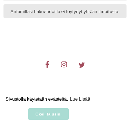
Antamillasi hakuehdoilla ei löytynyt yhtään ilmoitusta.
© 2019-2024 RetkiRent .
Sivustolla käytetään evästeitä.
Lue Lisää
Okei, tajusin.