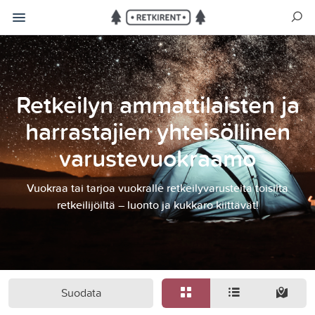
Retkeilyn ammattilaisten ja
harrastajien yhteisöllinen
varustevuokraamo
Vuokraa tai tarjoa vuokralle retkeilyvarusteita toisilta
retkeilijöiltä – luonto ja kukkaro kiittävät!
Suodata