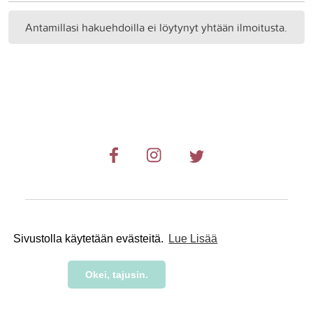
Antamillasi hakuehdoilla ei löytynyt yhtään ilmoitusta.
© 2019-2024 RetkiRent .
Sivustolla käytetään evästeitä.
Lue Lisää
Okei, tajusin.