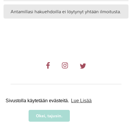
Antamillasi hakuehdoilla ei löytynyt yhtään ilmoitusta.
© 2019-2024 RetkiRent .
Sivustolla käytetään evästeitä.
Lue Lisää
Okei, tajusin.