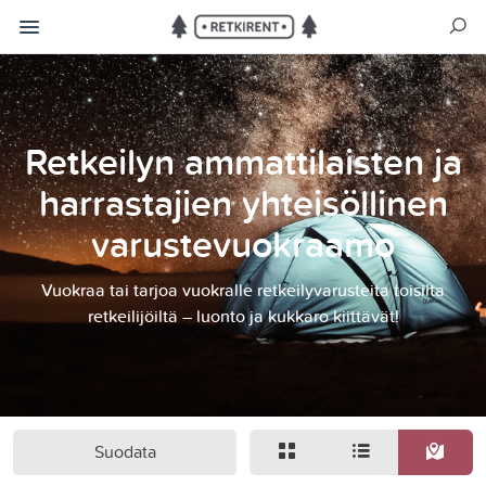
Retkeilyn ammattilaisten ja
harrastajien yhteisöllinen
varustevuokraamo
Vuokraa tai tarjoa vuokralle retkeilyvarusteita toisilta
retkeilijöiltä – luonto ja kukkaro kiittävät!
Suodata