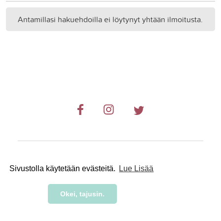
Antamillasi hakuehdoilla ei löytynyt yhtään ilmoitusta.
© 2019-2024 RetkiRent .
Sivustolla käytetään evästeitä.
Lue Lisää
Okei, tajusin.