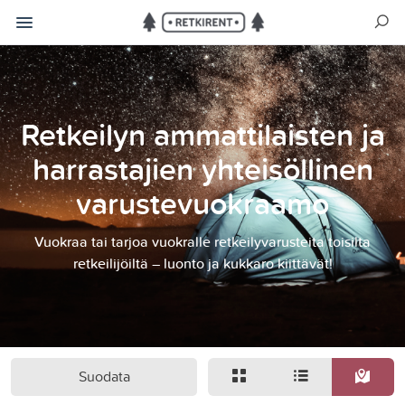
Retkeilyn ammattilaisten ja
harrastajien yhteisöllinen
varustevuokraamo
Vuokraa tai tarjoa vuokralle retkeilyvarusteita toisilta
retkeilijöiltä – luonto ja kukkaro kiittävät!
Suodata