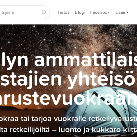
Tietoa
Blogi
Facebook
Lisää
lyn ammattilai
stajien yhteisö
arustevuokraa
kraa tai tarjoa vuokralle retkeilyvarust
ilta retkeilijöiltä – luonto ja kukkaro kiitt