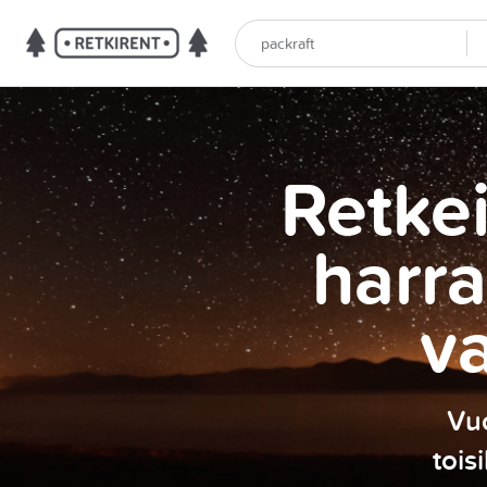
Retkei
harra
v
Vuo
tois