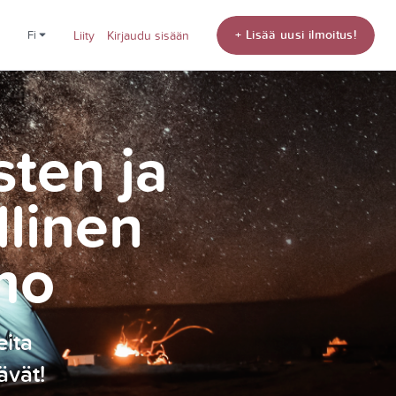
+ Lisää uusi ilmoitus!
fi
Liity
Kirjaudu sisään
sten ja
llinen
mo
eita
ävät!