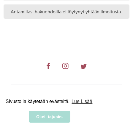
Antamillasi hakuehdoilla ei löytynyt yhtään ilmoitusta.
© 2019-2024 RetkiRent .
Sivustolla käytetään evästeitä.
Lue Lisää
Okei, tajusin.