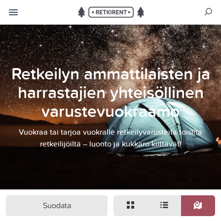
Retkeilyn ammattilaisten ja
harrastajien yhteisöllinen
varustevuokraamo
Vuokraa tai tarjoa vuokralle retkeilyvarusteita toisilta
retkeilijöiltä – luonto ja kukkaro kiittävät!
Suodata