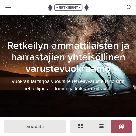
Retkeilyn ammattilaisten ja
harrastajien yhteisöllinen
varustevuokraamo
Vuokraa tai tarjoa vuokralle retkeilyvarusteita toisilta
retkeilijöiltä – luonto ja kukkaro kiittävät!
Suodata