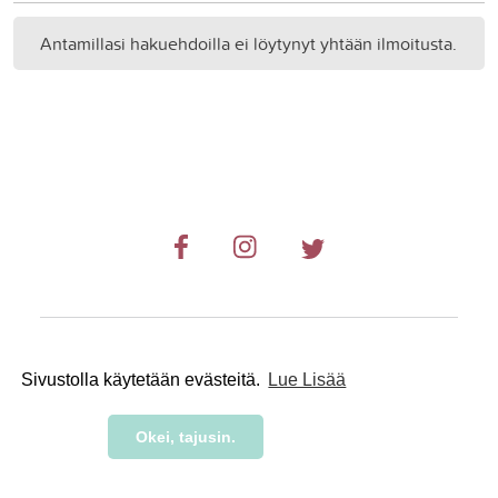
Antamillasi hakuehdoilla ei löytynyt yhtään ilmoitusta.
© 2019-2024 RetkiRent .
Sivustolla käytetään evästeitä.
Lue Lisää
Okei, tajusin.