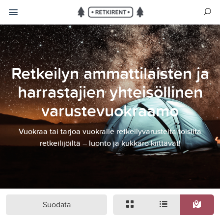
Retkeilyn ammattilaisten ja
harrastajien yhteisöllinen
varustevuokraamo
Vuokraa tai tarjoa vuokralle retkeilyvarusteita toisilta
retkeilijöiltä – luonto ja kukkaro kiittävät!
Suodata