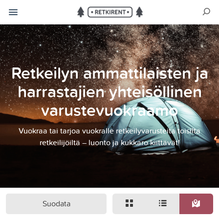
Retkeilyn ammattilaisten ja
harrastajien yhteisöllinen
varustevuokraamo
Vuokraa tai tarjoa vuokralle retkeilyvarusteita toisilta
retkeilijöiltä – luonto ja kukkaro kiittävät!
Suodata