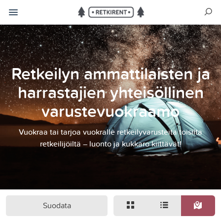
Retkeilyn ammattilaisten ja
harrastajien yhteisöllinen
varustevuokraamo
Vuokraa tai tarjoa vuokralle retkeilyvarusteita toisilta
retkeilijöiltä – luonto ja kukkaro kiittävät!
Suodata