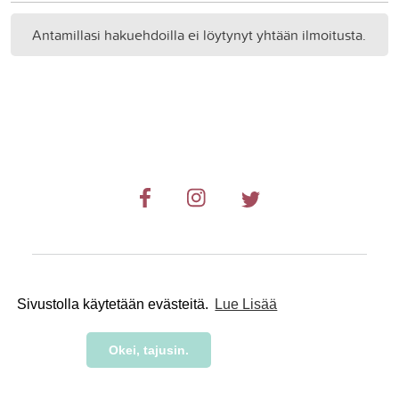
Antamillasi hakuehdoilla ei löytynyt yhtään ilmoitusta.
© 2019-2024 RetkiRent .
Sivustolla käytetään evästeitä.
Lue Lisää
Okei, tajusin.