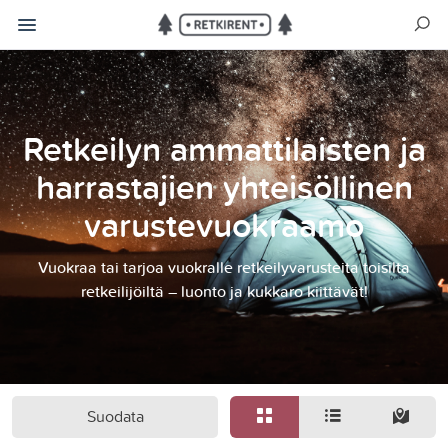
Retkeilyn ammattilaisten ja
harrastajien yhteisöllinen
varustevuokraamo
Vuokraa tai tarjoa vuokralle retkeilyvarusteita toisilta
retkeilijöiltä – luonto ja kukkaro kiittävät!
Suodata