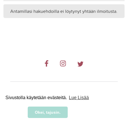
Antamillasi hakuehdoilla ei löytynyt yhtään ilmoitusta.
© 2019-2024 RetkiRent .
Sivustolla käytetään evästeitä.
Lue Lisää
Okei, tajusin.