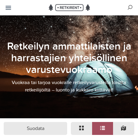
Retkeilyn ammattilaisten ja
harrastajien yhteisöllinen
varustevuokraamo
Vuokraa tai tarjoa vuokralle retkeilyvarusteita toisilta
retkeilijöiltä – luonto ja kukkaro kiittävät!
Suodata