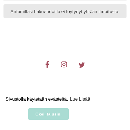
Antamillasi hakuehdoilla ei löytynyt yhtään ilmoitusta.
© 2019-2024 RetkiRent .
Sivustolla käytetään evästeitä.
Lue Lisää
Okei, tajusin.