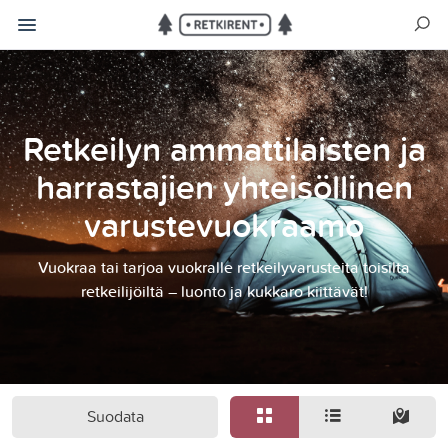
Retkeilyn ammattilaisten ja
harrastajien yhteisöllinen
varustevuokraamo
Vuokraa tai tarjoa vuokralle retkeilyvarusteita toisilta
retkeilijöiltä – luonto ja kukkaro kiittävät!
Suodata