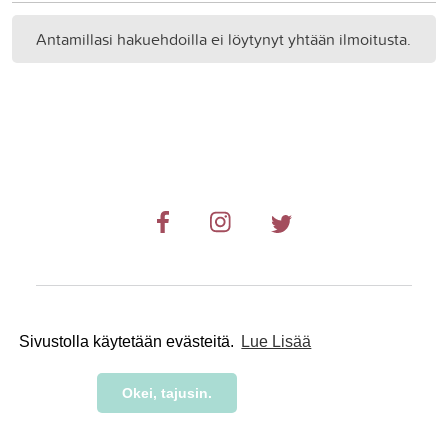
Antamillasi hakuehdoilla ei löytynyt yhtään ilmoitusta.
© 2019-2024 RetkiRent .
Sivustolla käytetään evästeitä.
Lue Lisää
Okei, tajusin.