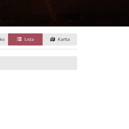
ko
Lista
Kartta