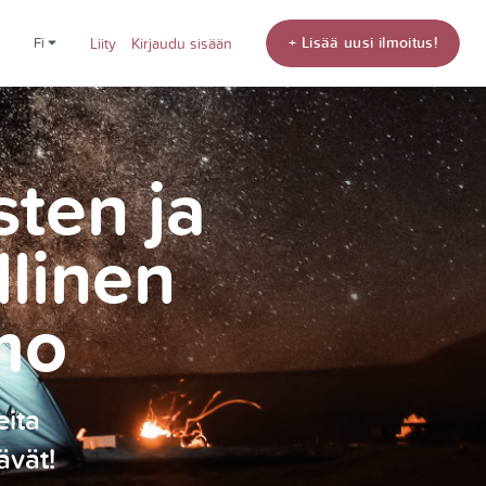
+ Lisää uusi ilmoitus!
fi
Liity
Kirjaudu sisään
sten ja
llinen
mo
eita
ävät!