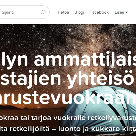
Tietoa
Blogi
Facebook
Lisää
lyn ammattilai
stajien yhteisö
arustevuokraa
kraa tai tarjoa vuokralle retkeilyvarust
ilta retkeilijöiltä – luonto ja kukkaro kiitt