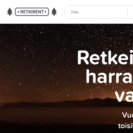
Retkei
harra
v
Vuo
tois