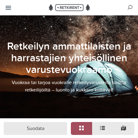
Retkeilyn ammattilaisten ja
harrastajien yhteisöllinen
varustevuokraamo
Vuokraa tai tarjoa vuokralle retkeilyvarusteita toisilta
retkeilijöiltä – luonto ja kukkaro kiittävät!
Suodata