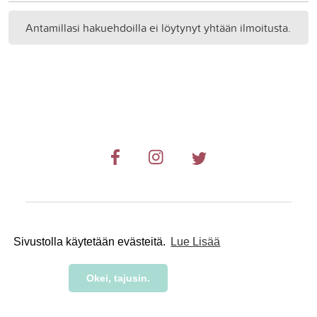
Antamillasi hakuehdoilla ei löytynyt yhtään ilmoitusta.
© 2019-2024 RetkiRent .
Sivustolla käytetään evästeitä.
Lue Lisää
Okei, tajusin.