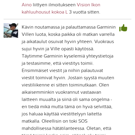
Aino
liittyen ilmoitukseen
Vision Ikon
kahluuhousut kokoa L
3 vuotta sitten.
Kävin noutamassa ja palauttamassa Garminin
Villen luota, koska paikka oli matkan varrella
ja aikataulut osuivat hyvin yhteen. Vuokraus
sujui hyvin ja Ville opasti käytössä.
Täytimme Garminin kyselemiä yhteystietoja
ja testasimme, että viestitys toimii.
Ensimmäiset viestit ja niihin palautuvat
viestit toimivat hyvin. Jostain syystä muuten
viestiliikenne ei sitten toiminutkaan. Olen
aikaisemminkin vuokrannut vastaavan
laitteen muualta ja siinä oli sama ongelma -
en tiedä mikä mutta tämä on hyvä selvittää,
jos haluaa käyttää viestittelyyn laitetta
matkalla. Oleellisin on toki SOS
mahdollisessa hätätilanteessa. Oletan, että