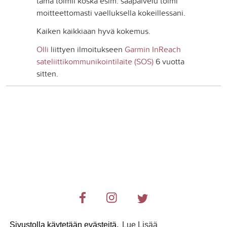
tämä toimii koska esim. sääpalvelu toimi
moitteettomasti vaelluksella kokeillessani.
Kaiken kaikkiaan hyvä kokemus.
Olli
liittyen ilmoitukseen
Garmin InReach
sateliittikommunikointilaite (SOS)
6 vuotta
sitten.
Sivustolla käytetään evästeitä.
Lue Lisää