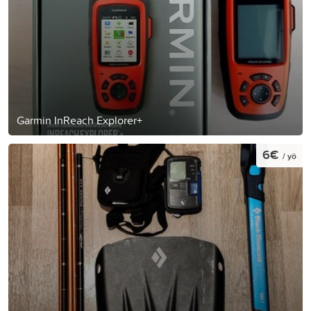
Garmin InReach Explorer+
6€
/ yö