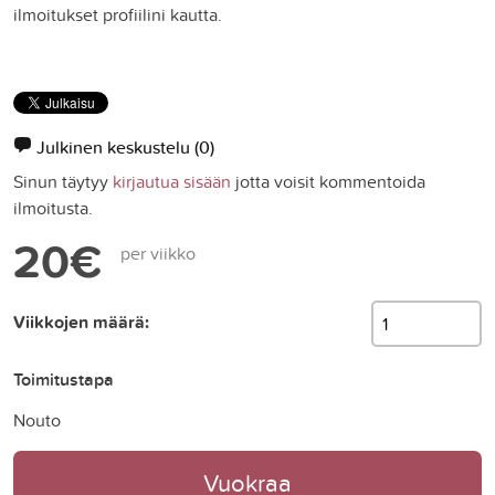
ilmoitukset profiilini kautta.
Julkinen keskustelu
(0)
Sinun täytyy
kirjautua sisään
jotta voisit kommentoida
ilmoitusta.
20€
per viikko
Viikkojen määrä:
Toimitustapa
Nouto
Vuokraa