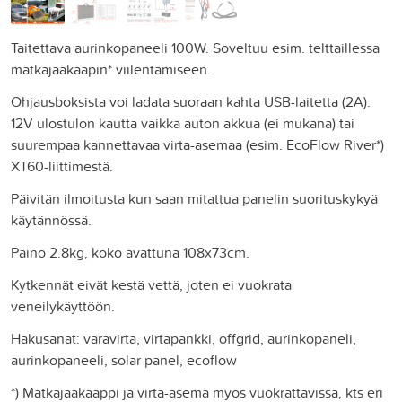
Taitettava aurinkopaneeli 100W. Soveltuu esim. telttaillessa
matkajääkaapin* viilentämiseen.
Ohjausboksista voi ladata suoraan kahta USB-laitetta (2A).
12V ulostulon kautta vaikka auton akkua (ei mukana) tai
suurempaa kannettavaa virta-asemaa (esim. EcoFlow River*)
XT60-liittimestä.
Päivitän ilmoitusta kun saan mitattua panelin suorituskykyä
käytännössä.
Paino 2.8kg, koko avattuna 108x73cm.
Kytkennät eivät kestä vettä, joten ei vuokrata
veneilykäyttöön.
Hakusanat: varavirta, virtapankki, offgrid, aurinkopaneli,
aurinkopaneeli, solar panel, ecoflow
*) Matkajääkaappi ja virta-asema myös vuokrattavissa, kts eri