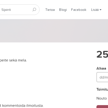
Tietoa
Blogi
Facebook
Lisää
2
opeite sekä mela.
Alkaa
Toimit
Nouto
it kommentoida ilmoitusta.