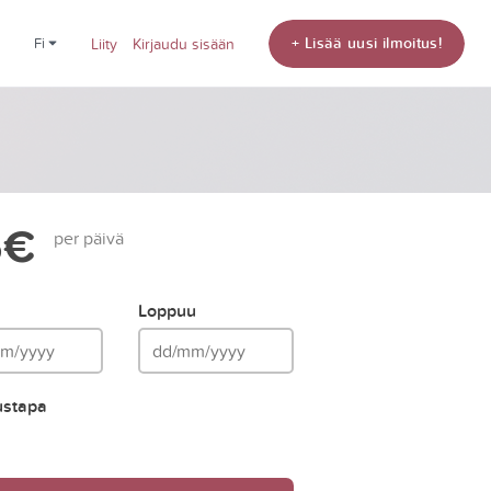
+ Lisää uusi ilmoitus!
fi
Liity
Kirjaudu sisään
5€
per päivä
Loppuu
ustapa