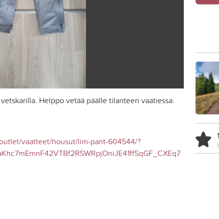
etskarilla. Helppo vetää päälle tilanteen vaatiessa.
/outlet/vaatteet/housut/lim-pant-604544/?
raKhc7mEmnF42VTBf2RSWRpjOniJE41ffSqGF_CXEq7