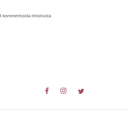
it kommentoida ilmoitusta.
© 2019-2024 RetkiRent .