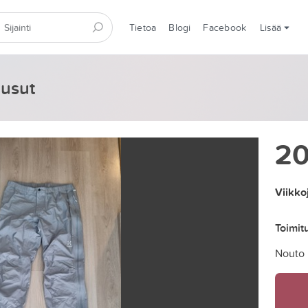
Tietoa
Blogi
Facebook
Lisää
ousut
2
Viikko
Toimit
Nouto