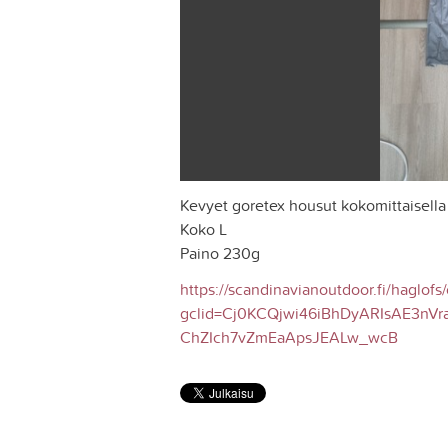
Kevyet goretex housut kokomittaisella v
Koko L
Paino 230g
https://scandinavianoutdoor.fi/haglofs
gclid=Cj0KCQjwi46iBhDyARIsAE3nV
ChZIch7vZmEaApsJEALw_wcB