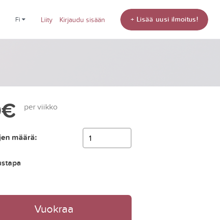
+ Lisää uusi ilmoitus!
fi
Liity
Kirjaudu sisään
0€
per viikko
jen määrä:
ustapa
Vuokraa