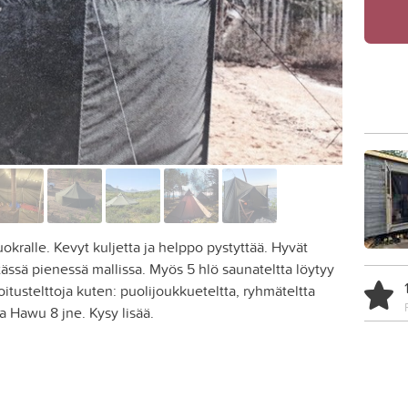
uokralle. Kevyt kuljetta ja helppo pystyttää. Hyvät
tässä pienessä mallissa. Myös 5 hlö saunateltta löytyy
oitustelttoja kuten: puolijoukkueteltta, ryhmäteltta
ta Hawu 8 jne. Kysy lisää.