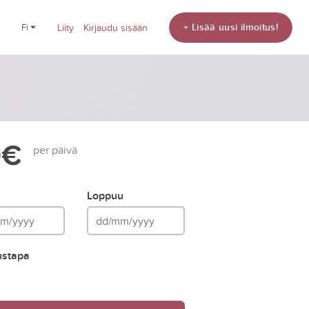
+ Lisää uusi ilmoitus!
fi
Liity
Kirjaudu sisään
0€
per päivä
Loppuu
ustapa