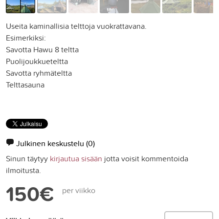
Useita kaminallisia telttoja vuokrattavana.
Esimerkiksi:
Savotta Hawu 8 teltta
Puolijoukkueteltta
Savotta ryhmäteltta
Telttasauna
Julkinen keskustelu
(0)
Sinun täytyy
kirjautua sisään
jotta voisit kommentoida
ilmoitusta.
150€
per viikko