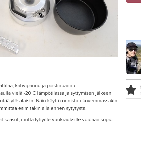
attilaa, kahvipannu ja paistinpannu.
asulla vielä -20 C lämpötilassa ja syttymisen jälkeen
äntää ylösalaisin. Näin käyttö onnistuu kovemmassakin
mittää esim takin alla ennen sytytystä.
t kaasut, mutta lyhyille vuokrauksille voidaan sopia