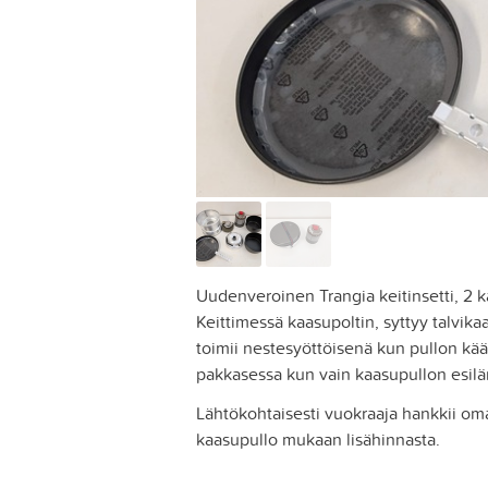
Uudenveroinen Trangia keitinsetti, 2 k
Keittimessä kaasupoltin, syttyy talvika
toimii nestesyöttöisenä kun pullon kä
pakkasessa kun vain kaasupullon esiläm
Lähtökohtaisesti vuokraaja hankkii oma
kaasupullo mukaan lisähinnasta.