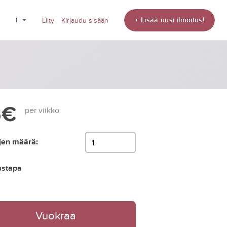
+ Lisää uusi ilmoitus!
fi
Liity
Kirjaudu sisään
5€
per viikko
jen määrä:
ustapa
Vuokraa