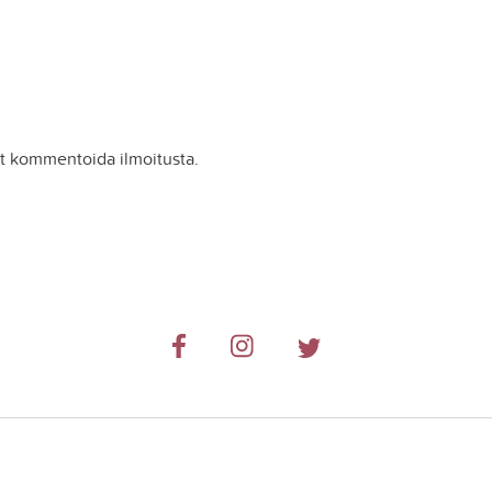
it kommentoida ilmoitusta.
© 2019-2024 RetkiRent .