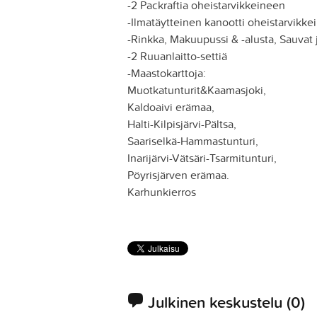
-2 Packraftia oheistarvikkeineen
-Ilmatäytteinen kanootti oheistarvikke
-Rinkka, Makuupussi & -alusta, Sauvat 
-2 Ruuanlaitto-settiä
-Maastokarttoja:
Muotkatunturit&Kaamasjoki,
Kaldoaivi erämaa,
Halti-Kilpisjärvi-Pältsa,
Saariselkä-Hammastunturi,
Inarijärvi-Vätsäri-Tsarmitunturi,
Pöyrisjärven erämaa.
Karhunkierros
Julkinen keskustelu
(0)