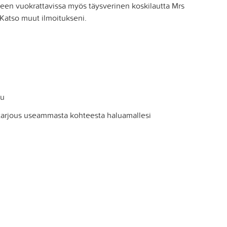
seen vuokrattavissa myös täysverinen koskilautta Mrs
. Katso muut ilmoitukseni.
ku
 tarjous useammasta kohteesta haluamallesi