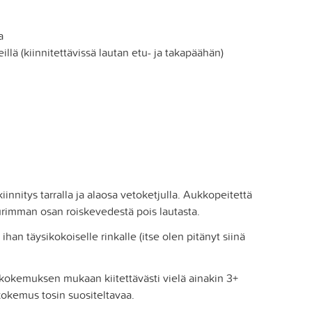
a
llä (kiinnitettävissä lautan etu- ja takapäähän)
innitys tarralla ja alaosa vetoketjulla. Aukkopeitettä
urimman osan roiskevedestä pois lautasta.
ihan täysikokoiselle rinkalle (itse olen pitänyt siinä
kokemuksen mukaan kiitettävästi vielä ainakin 3+
okemus tosin suositeltavaa.