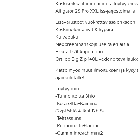
Koskiseikkauluihin minulta löytyy erik
Alligator 2S Pro XXL Iss-järjestelmällä
Lisävarusteet vuokrattavissa erikseen:
Koskimelontaliivit & kypärä
Kuivapuku
Neopreenihanskoja useita erilaisia
Flextail-sähköpumppu
Ortlieb Big Zip 140L vedenpitävä lauk
Katso myös muut ilmoitukseni ja kysy
ajankohdalle!
Löytyy mm:
-Tunneliteltta 3hlö
-Kotateltta+Kamiina
(2kpl 5hlö & 1kpl 12hlö)
-Telttasauna
-Riippumatto+Tarppi
-Garmin Inreach mini2