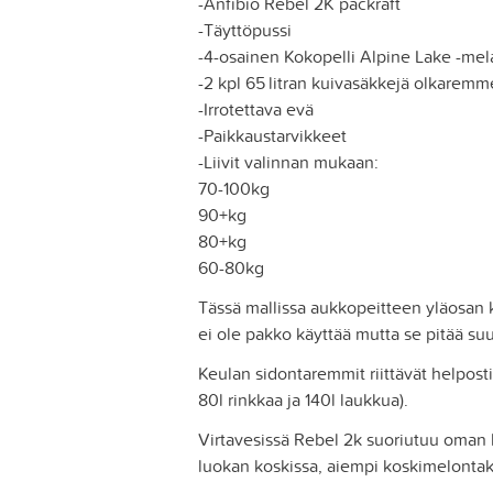
-Anfibio Rebel 2K packraft
-Täyttöpussi
-4-osainen Kokopelli Alpine Lake -mel
-2 kpl 65 litran kuivasäkkejä olkaremmei
-Irrotettava evä
-Paikkaustarvikkeet
-Liivit valinnan mukaan:
70-100kg
90+kg
80+kg
60-80kg
Tässä mallissa aukkopeitteen yläosan ki
ei ole pakko käyttää mutta se pitää su
Keulan sidontaremmit riittävät helposti 
80l rinkkaa ja 140l laukkua).
Virtavesissä Rebel 2k suoriutuu oman 
luokan koskissa, aiempi koskimelontak