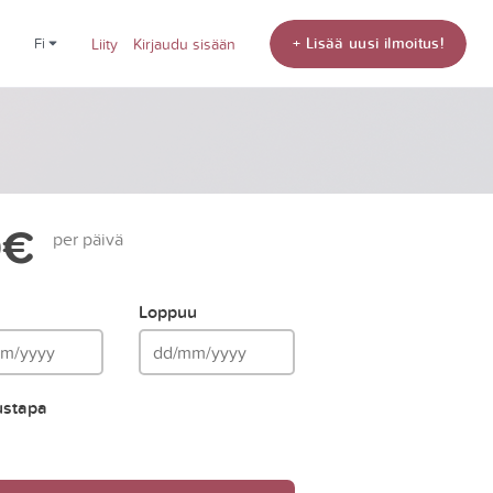
+ Lisää uusi ilmoitus!
fi
Liity
Kirjaudu sisään
0€
per päivä
Loppuu
ustapa