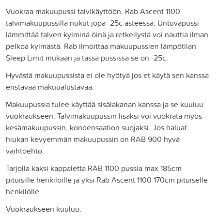
Vuokraa makuupussi talvikäyttöön. Rab Ascent 1100
talvimakuupussilla nukut jopa -25c asteessa. Untuvapussi
lämmittää talven kylminä öinä ja retkeilystä voi nauttia ilman
pelkoa kylmästä. Rab ilmoittaa makuupussien lämpötilan
Sleep Limit mukaan ja tässä pussissa se on -25c.
Hyvästä makuupussista ei ole hyötyä jos et käytä sen kanssa
eristävää makuualustavaa.
Makuupussia tulee käyttää sisälakanan kanssa ja se kuuluu
vuokraukseen. Talvimakuupussin lisäksi voi vuokrata myös
kesämakuupussin, kondensaation suojaksi. Jos haluat
hiukan kevyemmän makuupussin on RAB 900 hyvä
vaihtoehto.
Tarjolla kaksi kappaletta RAB 1100 pussia max 185cm
pituisille henkilöille ja yksi Rab Ascent 1100 170cm pituiselle
henkilölle.
Vuokraukseen kuuluu: