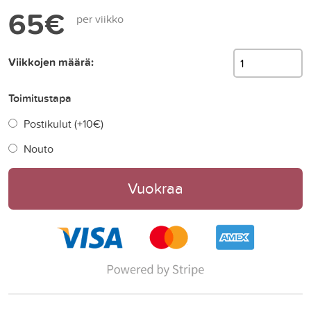
65€
per viikko
Viikkojen määrä:
Toimitustapa
Postikulut (+
10€
)
Nouto
Vuokraa