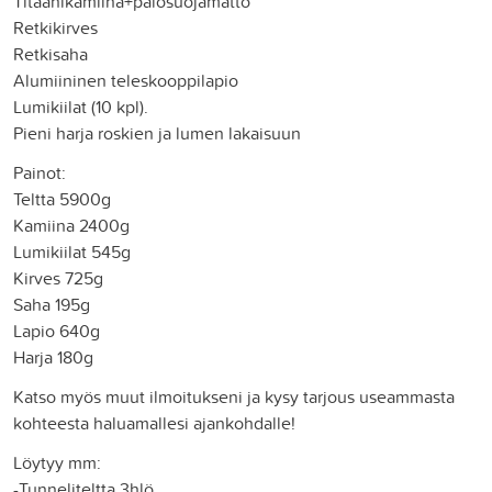
Titaanikamiina+palosuojamatto
Retkikirves
Retkisaha
Alumiininen teleskooppilapio
Lumikiilat (10 kpl).
Pieni harja roskien ja lumen lakaisuun
Painot:
Teltta 5900g
Kamiina 2400g
Lumikiilat 545g
Kirves 725g
Saha 195g
Lapio 640g
Harja 180g
Katso myös muut ilmoitukseni ja kysy tarjous useammasta
kohteesta haluamallesi ajankohdalle!
Löytyy mm:
-Tunneliteltta 3hlö