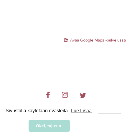
Avaa Google Maps -palvelussa
Sivustolla käytetään evästeitä.
Lue Lisää
© 2019-2024 RetkiRent .
Okei, tajusin.