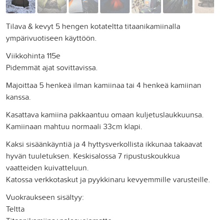
Tilava & kevyt 5 hengen kotateltta titaanikamiinalla
ympärivuotiseen käyttöön.
Viikkohinta 115e
Pidemmät ajat sovittavissa.
Majoittaa 5 henkeä ilman kamiinaa tai 4 henkeä kamiinan
kanssa.
Kasattava kamiina pakkaantuu omaan kuljetuslaukkuunsa.
Kamiinaan mahtuu normaali 33cm klapi.
Kaksi sisäänkäyntiä ja 4 hyttysverkollista ikkunaa takaavat
hyvän tuuletuksen. Keskisalossa 7 ripustuskoukkua
vaatteiden kuivatteluun.
Katossa verkkotaskut ja pyykkinaru kevyemmille varusteille.
Vuokraukseen sisältyy:
Teltta