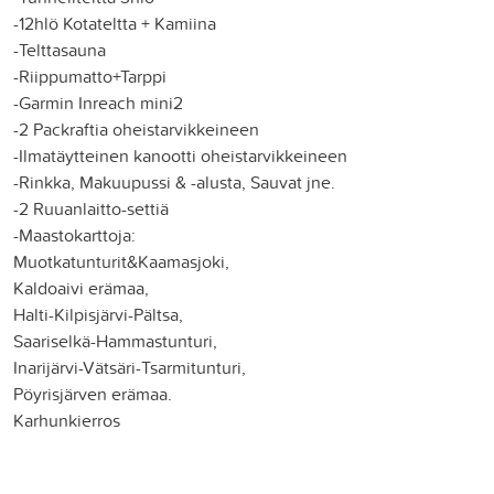
-12hlö Kotateltta + Kamiina
-Telttasauna
-Riippumatto+Tarppi
-Garmin Inreach mini2
-2 Packraftia oheistarvikkeineen
-Ilmatäytteinen kanootti oheistarvikkeineen
-Rinkka, Makuupussi & -alusta, Sauvat jne.
-2 Ruuanlaitto-settiä
-Maastokarttoja:
Muotkatunturit&Kaamasjoki,
Kaldoaivi erämaa,
Halti-Kilpisjärvi-Pältsa,
Saariselkä-Hammastunturi,
Inarijärvi-Vätsäri-Tsarmitunturi,
Pöyrisjärven erämaa.
Karhunkierros