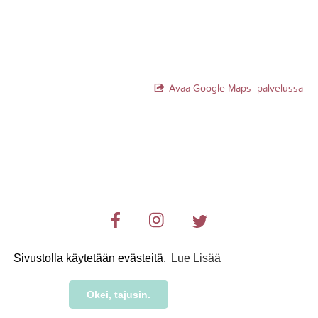
Avaa Google Maps -palvelussa
Sivustolla käytetään evästeitä.
Lue Lisää
© 2019-2024 RetkiRent .
Okei, tajusin.