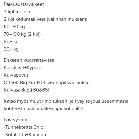
Paikkaustarvikkeet
3 kpl meloja
2 kpl kelluntaliivejä (valinnan mukaan):
60–80 kg
70–100 kg (2 kpl)
80+ kg
90+ kg
Erikseen vuokrattavissa:
Koskiliivit+Kypärät
Kuivapuvut
Ortlieb Big Zip 140L vedenpitävä laukku.
Kuivasäkkejä 60&65l
Katso myös muut ilmoitukseni ja kysy tarjous useammasta
kohteesta haluamallesi ajankohdalle!
Löytyy mm:
-Tunneliteltta 3hlö
-Kotateltta+Kamiina