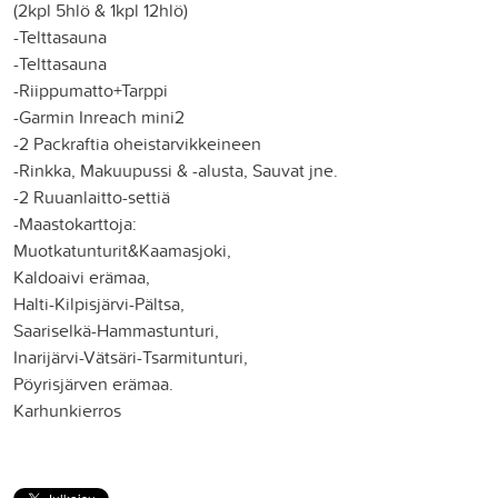
(2kpl 5hlö & 1kpl 12hlö)
-Telttasauna
-Telttasauna
-Riippumatto+Tarppi
-Garmin Inreach mini2
-2 Packraftia oheistarvikkeineen
-Rinkka, Makuupussi & -alusta, Sauvat jne.
-2 Ruuanlaitto-settiä
-Maastokarttoja:
Muotkatunturit&Kaamasjoki,
Kaldoaivi erämaa,
Halti-Kilpisjärvi-Pältsa,
Saariselkä-Hammastunturi,
Inarijärvi-Vätsäri-Tsarmitunturi,
Pöyrisjärven erämaa.
Karhunkierros