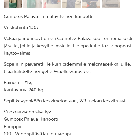
Gumotex Palava – ilmatäytteinen kanootti.
Viikkohinta 100e!
Vakaa ja monikäyttöinen Gumotex Palava sopii erinomaisesti
järville, joille ja kevyille koskille. Helppo kuljettaa ja nopeasti
käyttövalmis.
Sopii niin päiväretkille kuin pidemmille melontaseikkailuille,
tilaa kahdelle hengelle +vaellusvarusteet
Paino: n. 21kg
Kantavuus: 240 kg
Sopii kevyehköön koskimelontaan, 2-3 luokan koskiin asti.
Vuokraukseen sisältyy:
Gumotex Palava -kanootti
Pumppu
100L Vedenpitävä kuljetusreppu