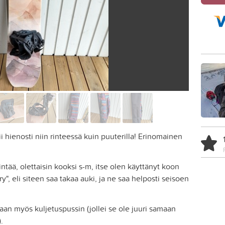
 hienosti niin rinteessä kuin puuterilla! Erinomainen
tää, olettaisin kooksi s-m, itse olen käyttänyt koon
y", eli siteen saa takaa auki, ja ne saa helposti seisoen
an myös kuljetuspussin (jollei se ole juuri samaan
.