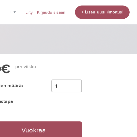
+ Lisää uusi ilmoitus!
fi
Liity
Kirjaudu sisään
0€
per viikko
jen määrä:
ustapa
Vuokraa