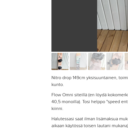
Nitro drop 149cm yksisuuntainen, toimii
kunto.
Flow Omni siteillä (en löydä kokomerkin
40,5 monoilla). Tosi helppo "speed entr
kiinni.
Halutessasi saat ilman lisämaksua muka
aikaan käytössä toisen lautani mukana)