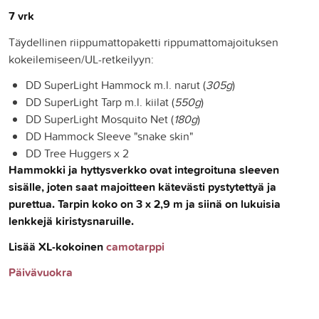
7 vrk
Täydellinen riippumattopaketti rippumattomajoituksen
kokeilemiseen/UL-retkeilyyn:
DD SuperLight Hammock m.l. narut (
305g
)
DD SuperLight Tarp m.l. kiilat (
550g
)
DD SuperLight Mosquito Net (
180g
)
DD Hammock Sleeve "snake skin"
DD Tree Huggers x 2
Hammokki ja hyttysverkko ovat integroituna sleeven
sisälle, joten saat majoitteen kätevästi pystytettyä ja
purettua. Tarpin koko on 3 x 2,9 m ja siinä on lukuisia
lenkkejä kiristysnaruille.
Lisää XL-kokoinen
camotarppi
Päivävuokra