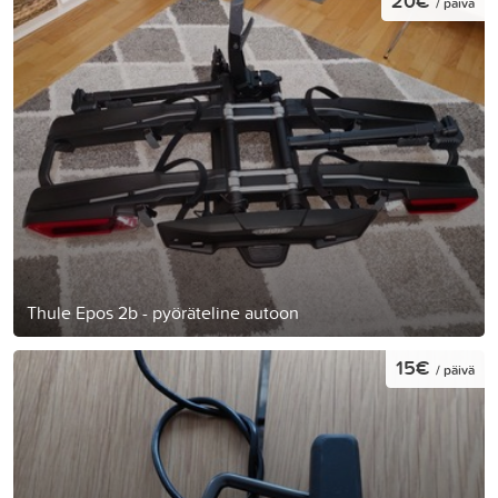
20€
/ päivä
Thule Epos 2b - pyöräteline autoon
15€
/ päivä