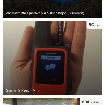
Vaellusteltta Fjällräven Abisko Shape 3 (sininen)
5€
/ yö
Garmin InReach Mini
63€
/ viikko