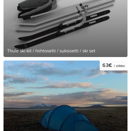
Thule ski kit / hiihtosetti / suksisetti / ski set
63€
/ viikko