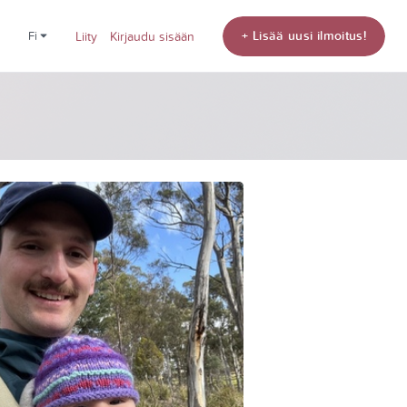
+ Lisää uusi ilmoitus!
fi
Liity
Kirjaudu sisään