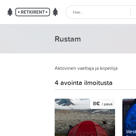
Rustam
Aktiivinen vaeltaja ja kiipeilijä
4 avointa ilmoitusta
8€
/ päivä
West