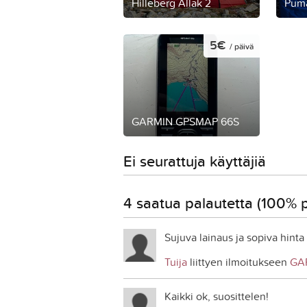
Hilleberg Allak 2
Pum
5€
/ päivä
GARMIN GPSMAP 66S
Ei seurattuja käyttäjiä
4 saatua palautetta (100% po
Sujuva lainaus ja sopiva hinta
Tuija
liittyen ilmoitukseen
GA
Kaikki ok, suosittelen!