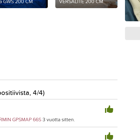
a GWS 200 CM
VERSALITE 200 CM
sitiivista, 4/4)
RMIN GPSMAP 66S
3 vuotta sitten.