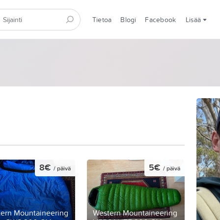
Tietoa
Blogi
Facebook
Lisää
8€
5€
/ päivä
/ päivä
ern Mountaineering
Western Mountaineering