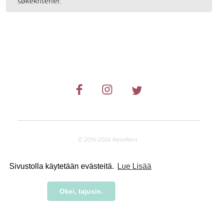
søkekriterier.
© 2019-2024 RetkiRent .
Sivustolla käytetään evästeitä.
Lue Lisää
Okei, tajusin.