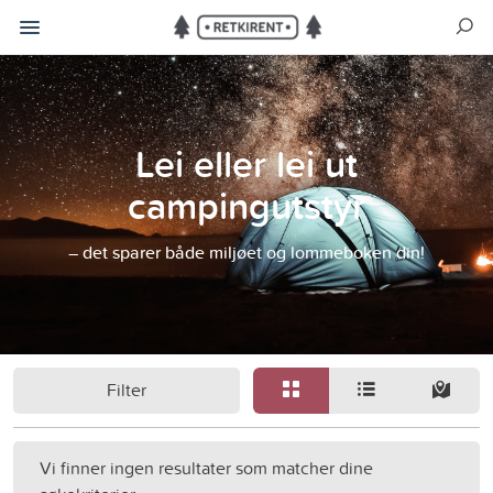
Lei eller lei ut
campingutstyr
– det sparer både miljøet og lommeboken din!
Filter
Vi finner ingen resultater som matcher dine