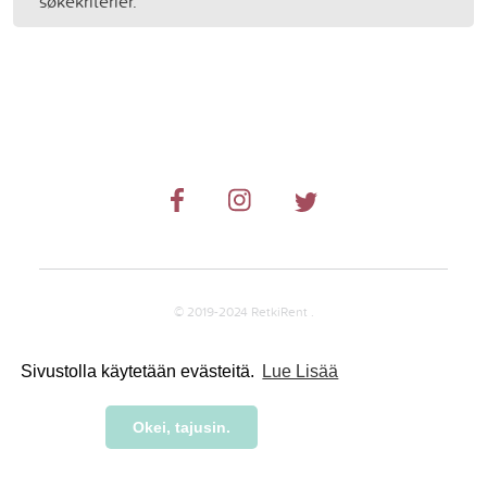
søkekriterier.
© 2019-2024 RetkiRent .
Sivustolla käytetään evästeitä.
Lue Lisää
Okei, tajusin.