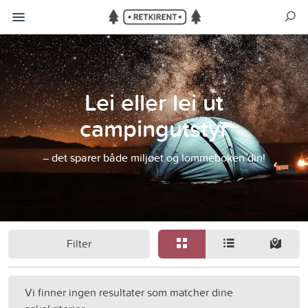
Lei eller lei ut
campingutstyr
– det sparer både miljøet og lommeboken din!
Filter
Vi finner ingen resultater som matcher dine