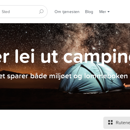
Om tjenesten
Blog
Mer
er lei ut campi
et sparer både miljøet og lommeboken 
Rutene