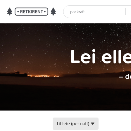
Lei ell
– d
Til leie (per natt)