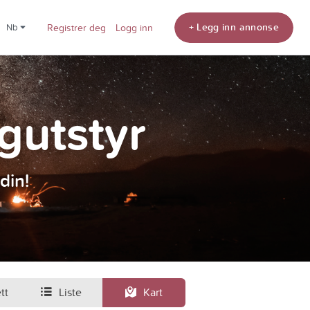
+ Legg inn annonse
nb
Registrer deg
Logg inn
ngutstyr
din!
tt
Liste
Kart