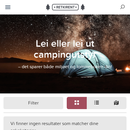
Lei eller lei ut
campingutstyr
– det sparer både miljøet og lommeboken din!
Filter
Vi finner ingen resultater som matcher dine