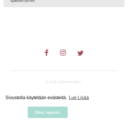
søkekriterier.
© 2019-2024 RetkiRent .
Sivustolla käytetään evästeitä.
Lue Lisää
Okei, tajusin.