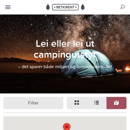
Lei eller lei ut
campingutstyr
– det sparer både miljøet og lommeboken din!
Filter