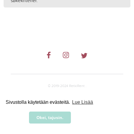
søkekriterier.
© 2019-2024 RetkiRent .
Sivustolla käytetään evästeitä.
Lue Lisää
Okei, tajusin.