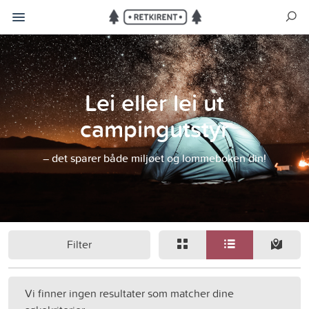
Lei eller lei ut
campingutstyr
– det sparer både miljøet og lommeboken din!
Filter
Vi finner ingen resultater som matcher dine