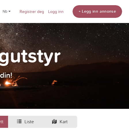
+ Legg inn annonse
nb
Registrer deg
Logg inn
ngutstyr
din!
tt
Liste
Kart