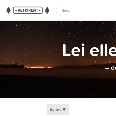
Lei ell
– d
Byttes