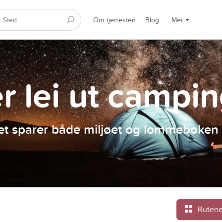
Om tjenesten
Blog
Mer
er lei ut campi
et sparer både miljøet og lommeboken 
Rutene