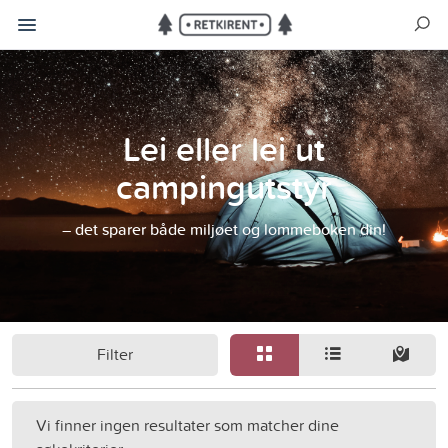
Lei eller lei ut
campingutstyr
– det sparer både miljøet og lommeboken din!
Filter
Vi finner ingen resultater som matcher dine