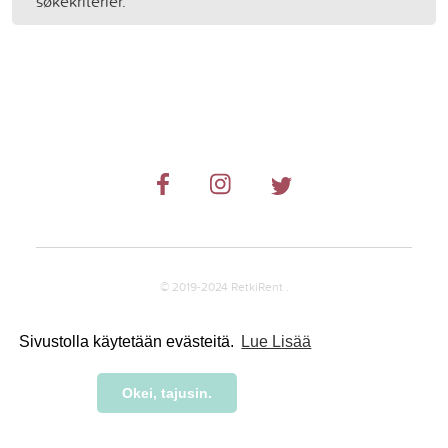
søkekriterier.
© 2019-2024 RetkiRent .
Sivustolla käytetään evästeitä.
Lue Lisää
Okei, tajusin.