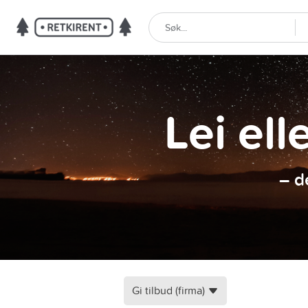
Lei ell
– d
Gi tilbud (firma)