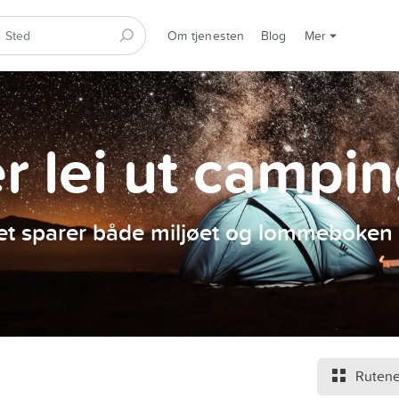
Om tjenesten
Blog
Mer
er lei ut campi
et sparer både miljøet og lommeboken 
Rutene