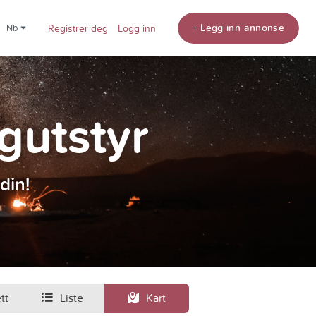
+ Legg inn annonse
nb
Registrer deg
Logg inn
ngutstyr
din!
tt
Liste
Kart