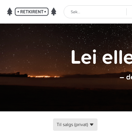
Lei ell
– d
Til salgs (privat)