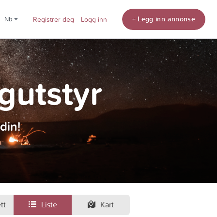
+ Legg inn annonse
nb
Registrer deg
Logg inn
ngutstyr
din!
tt
Liste
Kart