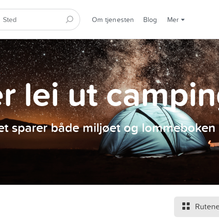
Om tjenesten
Blog
Mer
er lei ut campi
et sparer både miljøet og lommeboken 
Rutene