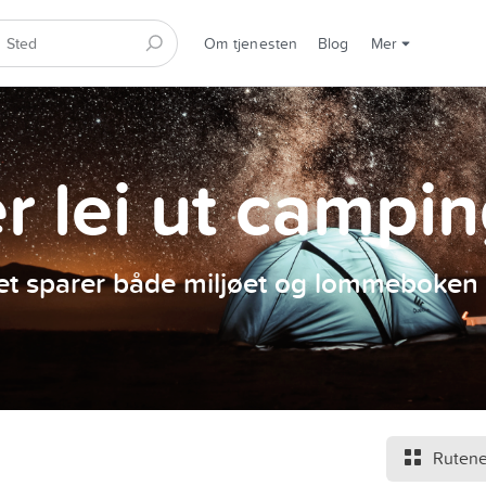
Om tjenesten
Blog
Mer
er lei ut campi
et sparer både miljøet og lommeboken 
Rutene