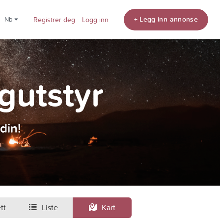
+ Legg inn annonse
nb
Registrer deg
Logg inn
ngutstyr
din!
tt
Liste
Kart