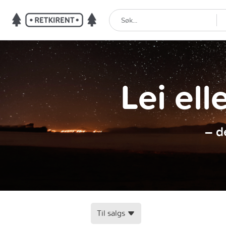
Lei ell
– d
Til salgs