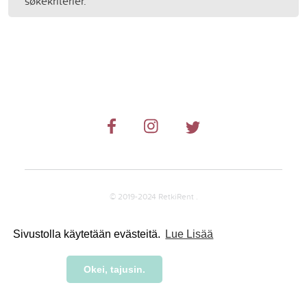
søkekriterier.
© 2019-2024 RetkiRent .
Sivustolla käytetään evästeitä.
Lue Lisää
Okei, tajusin.