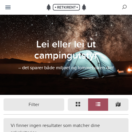
Lei eller lei ut
campingutstyr
– det sparer både miljøet og lommeboken din!
Filter
Vi finner ingen resultater som matcher dine