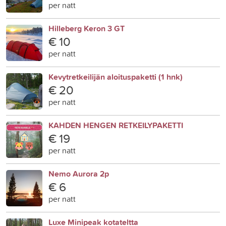
per natt
Hilleberg Keron 3 GT
€ 10
per natt
Kevytretkeilijän aloituspaketti (1 hnk)
€ 20
per natt
KAHDEN HENGEN RETKEILYPAKETTI
€ 19
per natt
Nemo Aurora 2p
€ 6
per natt
Luxe Minipeak kotateltta