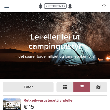
Lei eller lei ut
campingutstyr
– det sparer både miljøet og lommeboken din!
Filter
Retkeilyvarustesetti yhdelle
€ 15