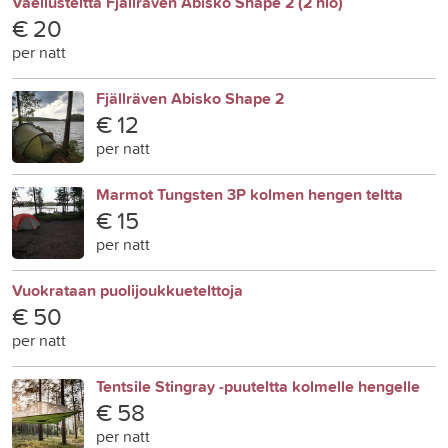
Vaellusteltta Fjällräven Abisko Shape 2 (2 hlö)
€ 20
per natt
Fjällräven Abisko Shape 2
€ 12
per natt
Marmot Tungsten 3P kolmen hengen teltta
€ 15
per natt
Vuokrataan puolijoukkuetelttoja
€ 50
per natt
Tentsile Stingray -puuteltta kolmelle hengelle
€ 58
per natt