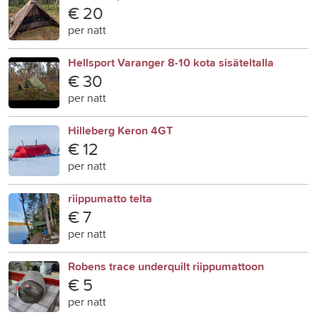
€ 20
per natt
Hellsport Varanger 8-10 kota sisäteltalla
€ 30
per natt
Hilleberg Keron 4GT
€ 12
per natt
riippumatto telta
€ 7
per natt
Robens trace underquilt riippumattoon
€ 5
per natt