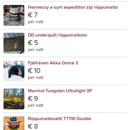
Hennessy a-sym expedition zip riippumatto
€ 7
per natt
DD underquilt riippumattoon
€ 5
per natt
Fjällräven Akka Dome 3
€ 10
per natt
Marmot Tungsten Ultralight 3P
€ 9
per natt
Riippumattosetti TTTM Double
€ 8