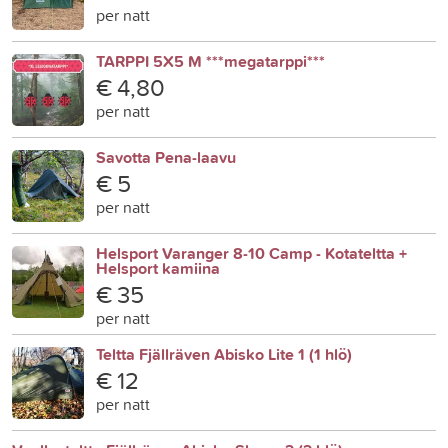
per natt
TARPPI 5X5 M ***megatarppi***
€ 4,80
per natt
Savotta Pena-laavu
€ 5
per natt
Helsport Varanger 8-10 Camp - Kotateltta +
Helsport kamiina
€ 35
per natt
Teltta Fjällräven Abisko Lite 1 (1 hlö)
€ 12
per natt