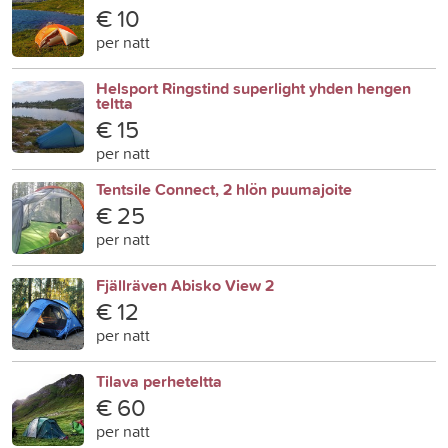
€ 10
per natt
Helsport Ringstind superlight yhden hengen
teltta
€ 15
per natt
Tentsile Connect, 2 hlön puumajoite
€ 25
per natt
Fjällräven Abisko View 2
€ 12
per natt
Tilava perheteltta
€ 60
per natt