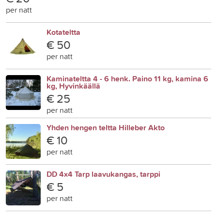
per natt
Kotateltta
€ 50
per natt
Kaminateltta 4 - 6 henk. Paino 11 kg, kamina 6
kg, Hyvinkäällä
€ 25
per natt
Yhden hengen teltta Hilleber Akto
€ 10
per natt
DD 4x4 Tarp laavukangas, tarppi
€ 5
per natt