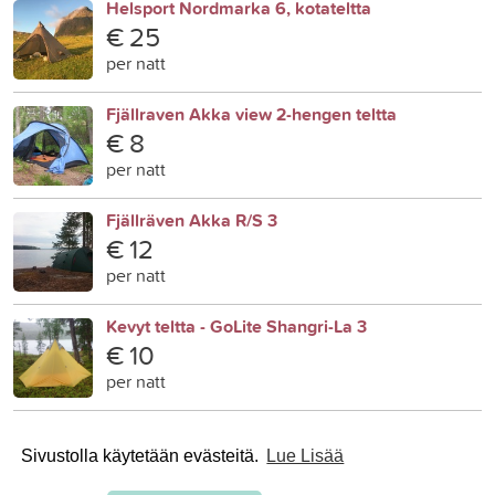
Helsport Nordmarka 6, kotateltta
€ 25
per natt
Fjällraven Akka view 2-hengen teltta
€ 8
per natt
Fjällräven Akka R/S 3
€ 12
per natt
Kevyt teltta - GoLite Shangri-La 3
€ 10
per natt
Sivustolla käytetään evästeitä.
Lue Lisää