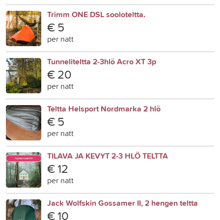
Trimm ONE DSL sooloteltta.
€ 5
per natt
Tunneliteltta 2-3hlö Acro XT 3p
€ 20
per natt
Teltta Helsport Nordmarka 2 hlö
€ 5
per natt
TILAVA JA KEVYT 2-3 HLÖ TELTTA
€ 12
per natt
Jack Wolfskin Gossamer II, 2 hengen teltta
€ 10