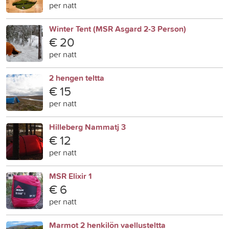
per natt
Winter Tent (MSR Asgard 2-3 Person)
€ 20
per natt
2 hengen teltta
€ 15
per natt
Hilleberg Nammatj 3
€ 12
per natt
MSR Elixir 1
€ 6
per natt
Marmot 2 henkilön vaellusteltta