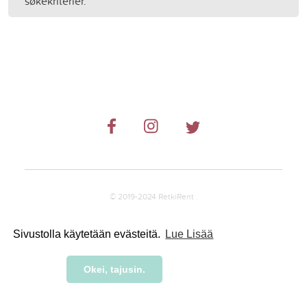
søkekriterier.
© 2019-2024 RetkiRent .
Sivustolla käytetään evästeitä.
Lue Lisää
Okei, tajusin.