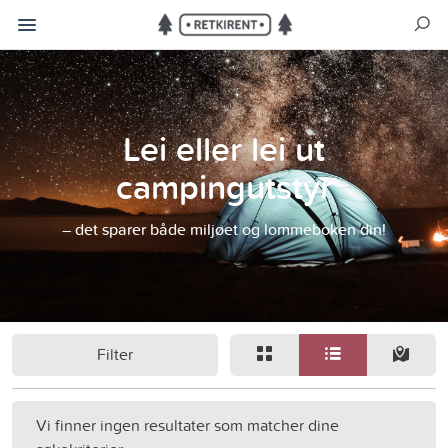
Lei eller lei ut
campingutstyr
– det sparer både miljøet og lommeboken din!
Filter
Vi finner ingen resultater som matcher dine